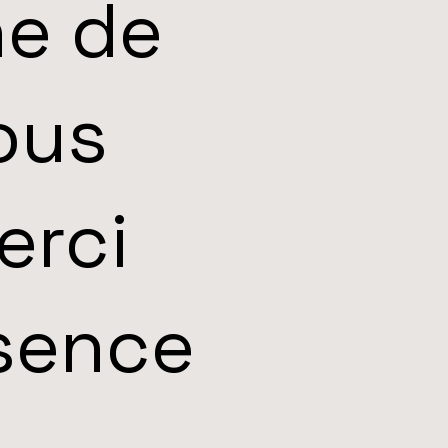
he de
ous
erci
ésence