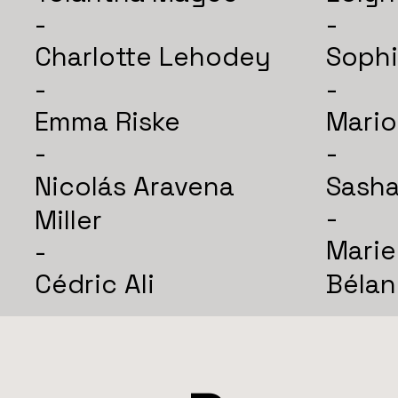
-
-
Charlotte Lehodey
Sophi
-
-
Emma Riske
Mario
-
-
Nicolás Aravena
Sasha
-
Miller
Marie
-
Cédric Ali
Béla