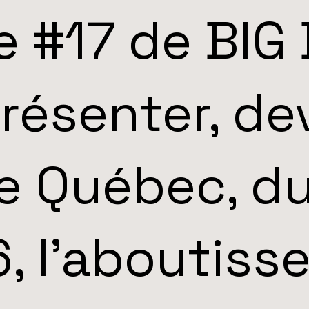
 #17 de BIG
résenter, de
de Québec, d
6, l'aboutis