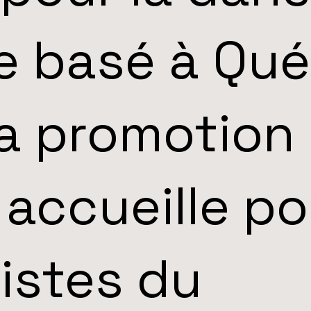
e basé à Qu
la promotion
 accueille po
tistes du