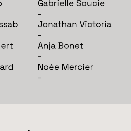
o
Gabrielle Soucie
-
assab
Jonathan Victoria
-
ert
Anja Bonet
-
ard
Noée Mercier
-