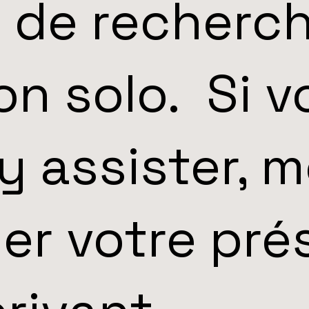
 de recherc
ion solo.
Si v
y assister, m
er votre pr