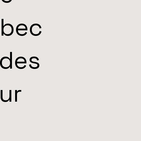
ébec
 des
ur