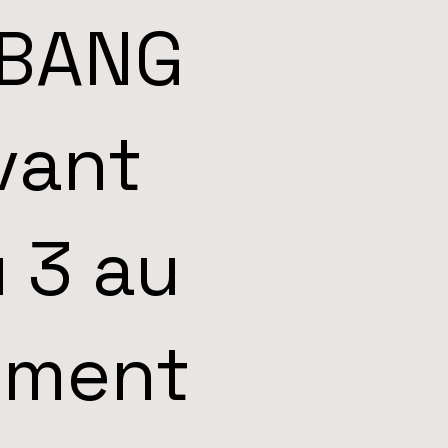
 BANG
vant
u 3 au
sement