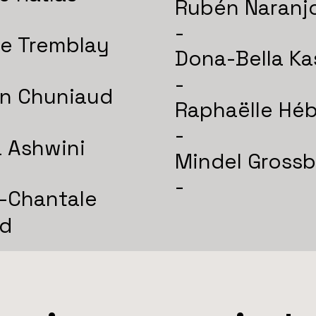
Rubén Naranj
-
e Tremblay
Dona-Bella K
-
n Chuniaud
Raphaëlle Héb
-
 Ashwini
Mindel Grossb
-
-Chantale
nd