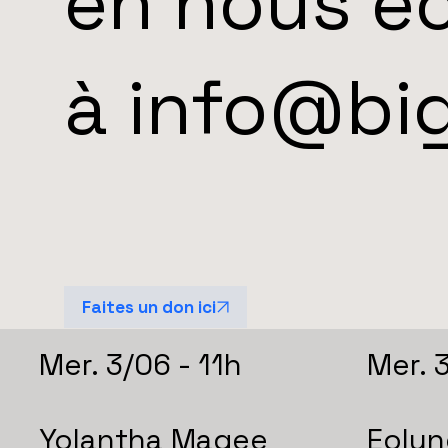
en nous éc
à
info@bi
Faites un don ici
Mer. 3/06 - 11h
Mer. 
Yolantha Magee
Eolyn