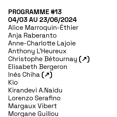
PROGRAMME #13
04/03 AU 23/06/2024
Alice Marroquin-Éthier
Anja Raberanto
Anne-Charlotte Lajoie
Anthony L’Heureux
Christophe Bétournay
(↗)
Elisabeth Bergeron
Inés Chiha
(↗)
Kio
Kirandevi A.Naidu
Lorenzo Serafino
Margaux Vibert
Morgane Guillou