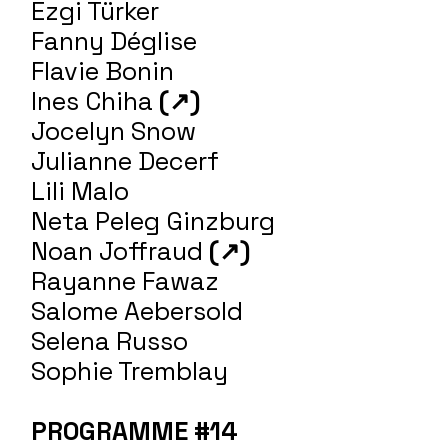
Ezgi Türker
Fanny Déglise
Flavie Bonin
Ines Chiha
(↗)
Jocelyn Snow
Julianne Decerf
Lili Malo
Neta Peleg Ginzburg
Noan Joffraud
(↗)
Rayanne Fawaz
Salome Aebersold
Selena Russo
Sophie Tremblay
PROGRAMME #14