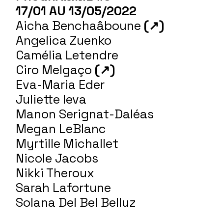
17/01 AU 13/05/2022
Aicha Benchaâboune
(↗)
Angelica Zuenko
Camélia Letendre
Ciro Melgaço
(↗)
Eva-Maria Eder
Juliette Ieva
Manon Serignat-Daléas
Megan LeBlanc
Myrtille Michallet
Nicole Jacobs
Nikki Theroux
Sarah Lafortune
Solana Del Bel Belluz