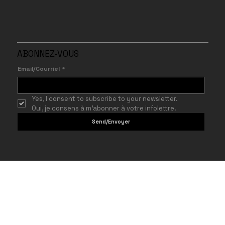
ABONNEZ-VOUS
Email/Courriel
*
Yes, I consent to subscribe to your newsletter.
Oui, je consens à m’abonner à votre infolettre.
Send/Envoyer