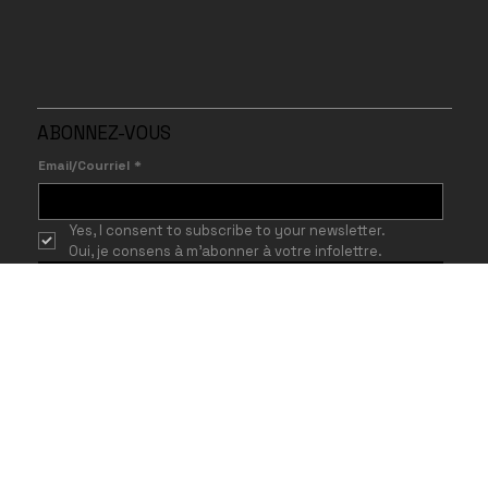
ABONNEZ-VOUS
Email/Courriel
*
Yes, I consent to subscribe to your newsletter.
Oui, je consens à m’abonner à votre infolettre.
Send/Envoyer